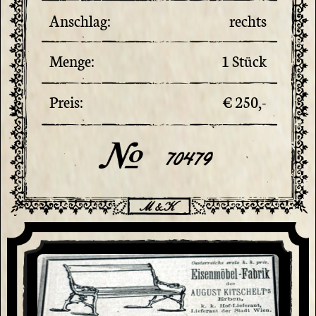
Anschlag:
rechts
Menge:
1 Stück
Preis:
€ 250,-
70479