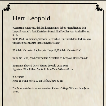
Herr Leopold
"Gestattn's, G'nä Frau, daß ich Ihnen meinen lieben Jugendfreund den
Leopold vorstell'n darf. Ein feiner Bursch. Ein Kavalier vom Scheitel bis zur
Sohle."
"Geh', Poidl, kumm her g'schwind- jetzt schau Dir einmal des Glück an, wos
wir haben: das gnädige Fräulein Nemetschke"
"Fräulein Netmetschke, Leopold. Leopold, Fräulein Nemetschke"
"Küß' die Hand, gnädiges Fräulein Nemetschke- Leopold, Herr Leopold"
Insgesamt gibt es 3 derer "Herren Leopold", und zwar:
1 großen: Höhe 158cm Breite 152 cm Tiefe 20 bzw. 43 cm
2 kleinere:
Höhe 158 cm Breite 110 cm Tiefe 20 bzw. 43 cm
Die Fensterkörbe stammen von einer kleinen Cottage-Villa aus dem Jahre
1926.