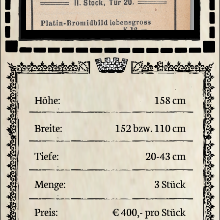
Höhe:
158 cm
Breite:
152 bzw. 110 cm
Tiefe:
20-43 cm
Menge:
3 Stück
Preis:
€ 400,- pro Stück