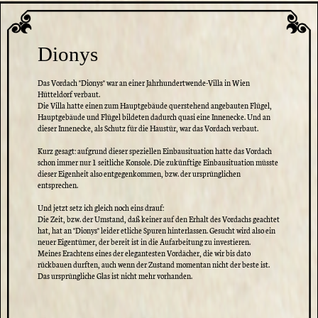
Dionys
Das Vordach "Dionys" war an einer Jahrhundertwende-Villa in Wien
Hütteldorf verbaut.
Die Villa hatte einen zum Hauptgebäude querstehend angebauten Flügel,
Hauptgebäude und Flügel bildeten dadurch quasi eine Innenecke. Und an
dieser Innenecke, als Schutz für die Haustür, war das Vordach verbaut.
Kurz gesagt: aufgrund dieser speziellen Einbausituation hatte das Vordach
schon immer nur 1 seitliche Konsole. Die zukünftige Einbausituation müsste
dieser Eigenheit also entgegenkommen, bzw. der ursprünglichen
entsprechen.
Und jetzt setz ich gleich noch eins drauf:
Die Zeit, bzw. der Umstand, daß keiner auf den Erhalt des Vordachs geachtet
hat, hat an "Dionys" leider etliche Spuren hinterlassen. Gesucht wird also ein
neuer Eigentümer, der bereit ist in die Aufarbeitung zu investieren.
Meines Erachtens eines der elegantesten Vordächer, die wir bis dato
rückbauen durften, auch wenn der Zustand momentan nicht der beste ist.
Das ursprüngliche Glas ist nicht mehr vorhanden.