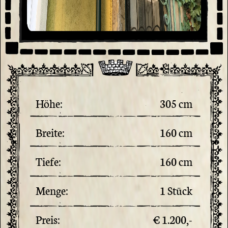
Höhe:
305 cm
Breite:
160 cm
Tiefe:
160 cm
Menge:
1 Stück
Preis:
€ 1.200,-