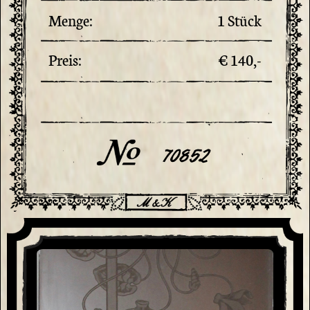
Menge:
1 Stück
Preis:
€ 140,-
70852