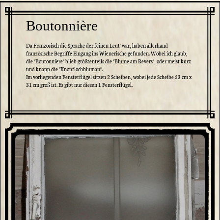
Boutonnière
Da Französisch die Sprache der feinen Leut' war, haben allerhand
französische Begriffe Eingang ins Wienerische gefunden. Wobei ich glaub,
die "Boutonnière" blieb größtenteils die "Blume am Revers", oder meist kurz
und knapp die "Knopflochbluman".
Im vorliegenden Fensterflügel sitzen 2 Scheiben, wobei jede Scheibe 53 cm x
31 cm groß ist. Es gibt nur diesen 1 Fensterflügel.